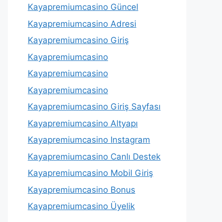
Kayapremiumcasino Güncel
Kayapremiumcasino Adresi
Kayapremiumcasino Giriş
Kayapremiumcasino
Kayapremiumcasino
Kayapremiumcasino
Kayapremiumcasino Giriş Sayfası
Kayapremiumcasino Altyapı
Kayapremiumcasino Instagram
Kayapremiumcasino Canlı Destek
Kayapremiumcasino Mobil Giriş
Kayapremiumcasino Bonus
Kayapremiumcasino Üyelik