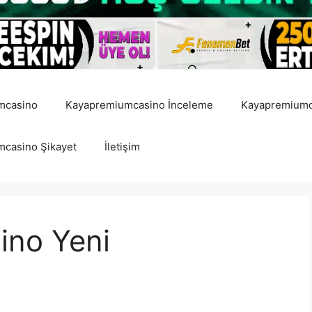
mcasino
Kayapremiumcasino İnceleme
Kayapremiumca
casino Şikayet
İletişim
ino Yeni