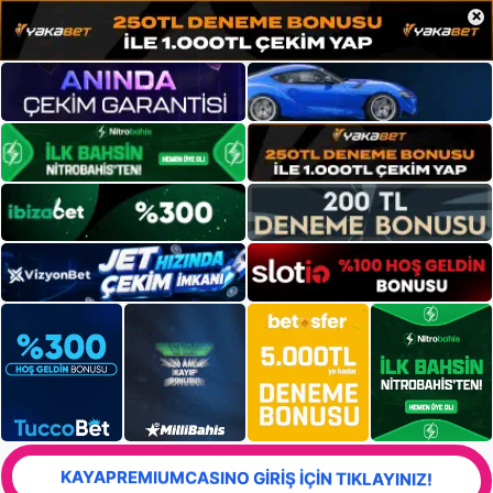
×
KAYAPREMIUMCASINO GİRİŞ İÇİN TIKLAYINIZ!