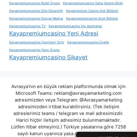
Kayapremiumcasino Rulet Oyunu
Kayapremiumcasino Saha Yardım Ekibi
Kayapremiumcasino Site Güvenliği
Kayapremium Casino Slot Bölümü
Kayapremiumcasino Sosyal Medya
Kayapremiumcasino Spor Bölümü
Kayapremiumcasino TV
Kayapremiumcasino Vip Avantajlar
Kayapremiumcasino Yeni Adresi
Kayapremiumcasino Çevrimiçi Giriş
Kayapremiumcasino Üyelik
Kayapremiumcasino Şans Oyunu
Kayapremiumcasino Şikayet
Avrasya'nın en büyük reklam platformunda olmak için
Microsoft Teams:
reklam@avrasyamarketing.com
adresimizden veya Telegram: @Avrasyamarketing
adresimizden irtibat kurabilirsiniz. (Tek iletişim
adreslerimiz teams / telegram ve mail adresimizdir.
Harici hiçbir iletişim adresimiz bulunmamaktadır.
Lütfen itibar etmeyiniz.) Türkiye yasalarına göre 7258
sayılı kanun uyarınca yasa dışı bahis oynamanın