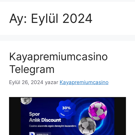
Ay:
Eylül 2024
Kayapremiumcasino
Telegram
Eylül 26, 2024
yazar
Kayapremiumcasino