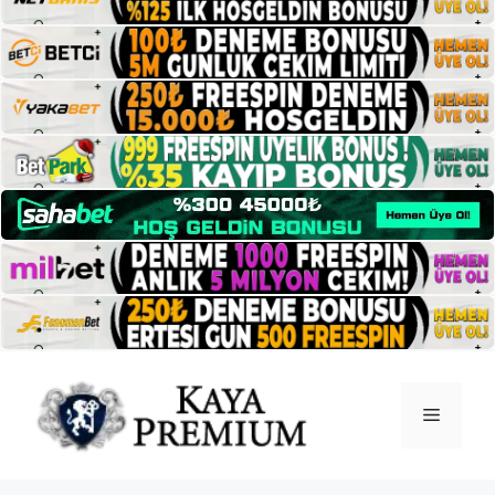
İçeriğe
atla
Menü