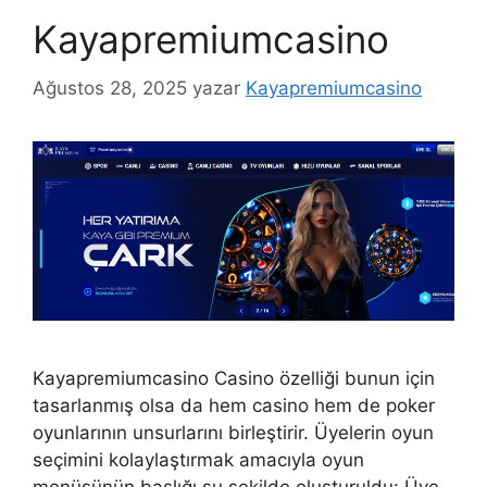
Kayapremiumcasino
Ağustos 28, 2025
yazar
Kayapremiumcasino
Kayapremiumcasino Casino özelliği bunun için
tasarlanmış olsa da hem casino hem de poker
oyunlarının unsurlarını birleştirir. Üyelerin oyun
seçimini kolaylaştırmak amacıyla oyun