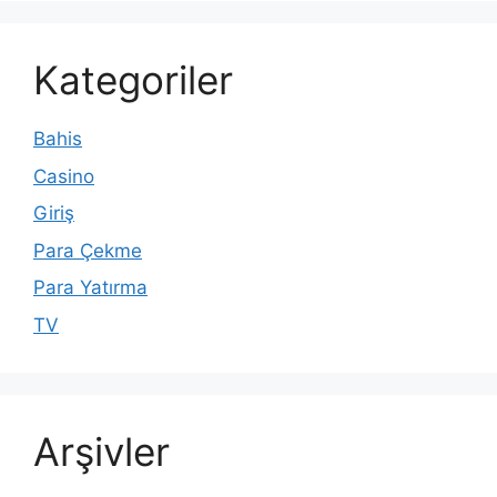
Kategoriler
Bahis
Casino
Giriş
Para Çekme
Para Yatırma
TV
Arşivler