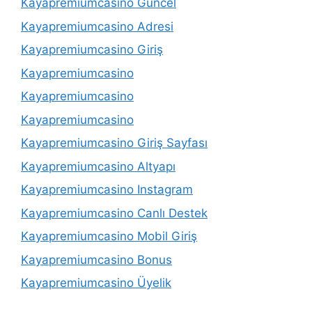
Kayapremiumcasino Güncel
Kayapremiumcasino Adresi
Kayapremiumcasino Giriş
Kayapremiumcasino
Kayapremiumcasino
Kayapremiumcasino
Kayapremiumcasino Giriş Sayfası
Kayapremiumcasino Altyapı
Kayapremiumcasino Instagram
Kayapremiumcasino Canlı Destek
Kayapremiumcasino Mobil Giriş
Kayapremiumcasino Bonus
Kayapremiumcasino Üyelik