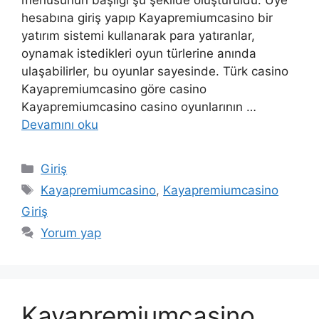
menüsünün başlığı şu şekilde oluşturuldu: Üye
hesabına giriş yapıp Kayapremiumcasino bir
yatırım sistemi kullanarak para yatıranlar,
oynamak istedikleri oyun türlerine anında
ulaşabilirler, bu oyunlar sayesinde. Türk casino
Kayapremiumcasino göre casino
Kayapremiumcasino casino oyunlarının …
Devamını oku
Kategoriler
Giriş
Etiketler
Kayapremiumcasino
,
Kayapremiumcasino
Giriş
Yorum yap
Kayapremiumcasino