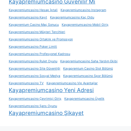
Kayapremiumcasino Güvenilir Mi
Kayapremiumcasino Hesap İptali
Kayapremiumcasino Instagram
Kayapremiumcasino Kayıt
Kayapremiumcasino Kaç Oldu
Kayapremium Casino Maç Sonucu
Kayapremiumcasino Mobil Giriş
Kayapremiumcasino Müşteri Tercihleri
Kayapremiumcasino Ortaklık ve Promosyon
Kayapremiumcasino Poker Limiti
Kayapremiumcasino Profesyonel Kadrosu
Kayapremiumcasino Rulet Oyunu
Kayapremiumcasino Saha Yardım Ekibi
Kayapremiumcasino Site Güvenliği
Kayapremium Casino Slot Bölümü
Kayapremiumcasino Sosyal Medya
Kayapremiumcasino Spor Bölümü
Kayapremiumcasino TV
Kayapremiumcasino Vip Avantajlar
Kayapremiumcasino Yeni Adresi
Kayapremiumcasino Çevrimiçi Giriş
Kayapremiumcasino Üyelik
Kayapremiumcasino Şans Oyunu
Kayapremiumcasino Şikayet