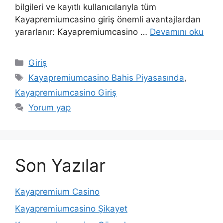
bilgileri ve kayıtlı kullanıcılarıyla tüm
Kayapremiumcasino giriş önemli avantajlardan
yararlanır: Kayapremiumcasino …
Devamını oku
Kategoriler
Giriş
Etiketler
Kayapremiumcasino Bahis Piyasasında
,
Kayapremiumcasino Giriş
Yorum yap
Son Yazılar
Kayapremium Casino
Kayapremiumcasino Şikayet