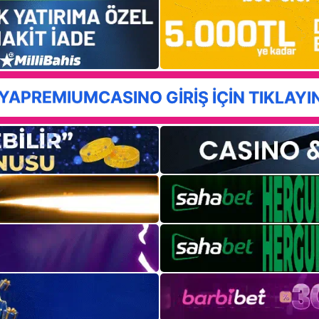
YAPREMIUMCASINO GİRİŞ İÇİN TIKLAYIN