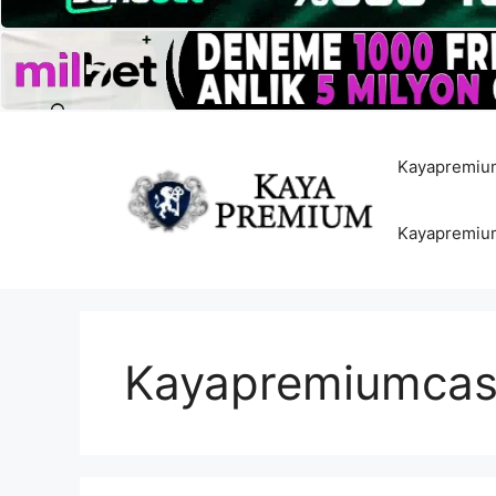
İçeriğe
atla
Kayapremiu
Kayapremium
Kayapremiumcasi