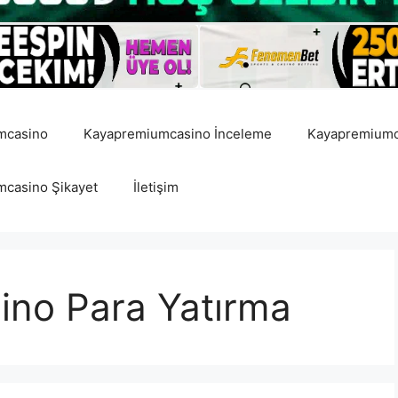
mcasino
Kayapremiumcasino İnceleme
Kayapremiumca
casino Şikayet
İletişim
no Para Yatırma