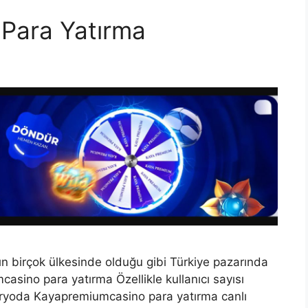
Para Yatırma
 birçok ülkesinde olduğu gibi Türkiye pazarında
sino para yatırma Özellikle kullanıcı sayısı
ryoda Kayapremiumcasino para yatırma canlı