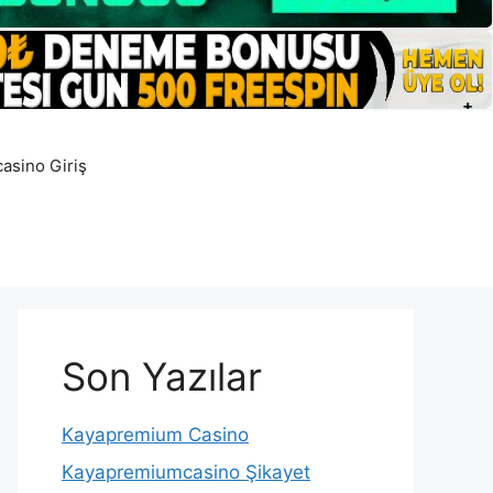
sino Giriş
Son Yazılar
Kayapremium Casino
Kayapremiumcasino Şikayet