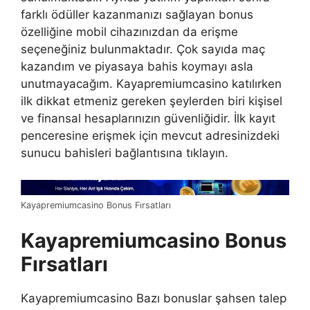
farklı ödüller kazanmanızı sağlayan bonus
özelliğine mobil cihazınızdan da erişme
seçeneğiniz bulunmaktadır. Çok sayıda maç
kazandım ve piyasaya bahis koymayı asla
unutmayacağım. Kayapremiumcasino katılırken
ilk dikkat etmeniz gereken şeylerden biri kişisel
ve finansal hesaplarınızın güvenliğidir. İlk kayıt
penceresine erişmek için mevcut adresinizdeki
sunucu bahisleri bağlantısına tıklayın.
Kayapremiumcasino Bonus Fırsatları
Kayapremiumcasino Bonus
Fırsatları
Kayapremiumcasino Bazı bonuslar şahsen talep