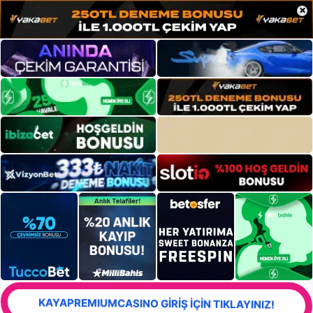
×
KAYAPREMIUMCASINO GİRİŞ İÇİN TIKLAYINIZ!