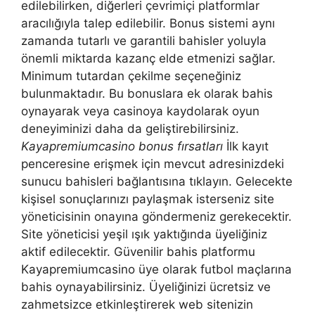
edilebilirken, diğerleri çevrimiçi platformlar
aracılığıyla talep edilebilir. Bonus sistemi aynı
zamanda tutarlı ve garantili bahisler yoluyla
önemli miktarda kazanç elde etmenizi sağlar.
Minimum tutardan çekilme seçeneğiniz
bulunmaktadır. Bu bonuslara ek olarak bahis
oynayarak veya casinoya kaydolarak oyun
deneyiminizi daha da geliştirebilirsiniz.
Kayapremiumcasino bonus fırsatları
İlk kayıt
penceresine erişmek için mevcut adresinizdeki
sunucu bahisleri bağlantısına tıklayın. Gelecekte
kişisel sonuçlarınızı paylaşmak isterseniz site
yöneticisinin onayına göndermeniz gerekecektir.
Site yöneticisi yeşil ışık yaktığında üyeliğiniz
aktif edilecektir. Güvenilir bahis platformu
Kayapremiumcasino üye olarak futbol maçlarına
bahis oynayabilirsiniz. Üyeliğinizi ücretsiz ve
zahmetsizce etkinleştirerek web sitenizin