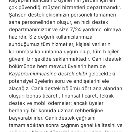
çok güvendiği müşteri hizmetleri departmanıdır.
Şahsen destek ekibimizin personeli tamamen
saha personelinden oluşur, en hızlı destek
departmanımızdır ve size 7/24 yardımcı olmaya
hazırdır. Siz değerli kullanıcılarımıza
sunduğumuz tüm hizmetler, kişisel verilerin
korunması kanunlarına uygun olup, tüm bilgiler
güvenli bir şekilde saklanmaktadır. Canlı destek
bölümünde hem mevcut üyelerin hem de
Kayapremiumcasino destek ekibi
gelecekteki
potansiyel üyelerin soru ve endişelerini ele
alacağız. Canlı destek bölümü dört ana alandan
oluşur: bonus ticareti, finansal ticaret, teknik
destek ve mobil ödemeler; ancak üyeler
herhangi bir konuda uzman rehberliğine
başvurabilirler. Canlı destek çağrısını
tamamladıktan sonra çağrının genel kalitesini ve