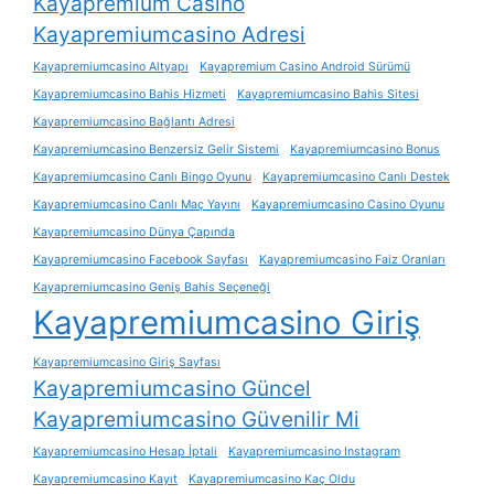
Kayapremium Casino
Kayapremiumcasino Adresi
Kayapremiumcasino Altyapı
Kayapremium Casino Android Sürümü
Kayapremiumcasino Bahis Hizmeti
Kayapremiumcasino Bahis Sitesi
Kayapremiumcasino Bağlantı Adresi
Kayapremiumcasino Benzersiz Gelir Sistemi
Kayapremiumcasino Bonus
Kayapremiumcasino Canlı Bingo Oyunu
Kayapremiumcasino Canlı Destek
Kayapremiumcasino Canlı Maç Yayını
Kayapremiumcasino Casino Oyunu
Kayapremiumcasino Dünya Çapında
Kayapremiumcasino Facebook Sayfası
Kayapremiumcasino Faiz Oranları
Kayapremiumcasino Geniş Bahis Seçeneği
Kayapremiumcasino Giriş
Kayapremiumcasino Giriş Sayfası
Kayapremiumcasino Güncel
Kayapremiumcasino Güvenilir Mi
Kayapremiumcasino Hesap İptali
Kayapremiumcasino Instagram
Kayapremiumcasino Kayıt
Kayapremiumcasino Kaç Oldu