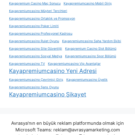
Kayapremium Casino Maç Sonucu
Kayapremiumcasino Mobil Giriş
Kayapremiumcasino Müşteri Tercihleri
Kayapremiumcasino Ortaklık ve Promosyon
Kayapremiumcasino Poker Limiti
Kayapremiumcasino Profesyonel Kadrosu
Kayapremiumcasino Rulet Oyunu
Kayapremiumcasino Saha Yardım Ekibi
Kayapremiumcasino Site Güvenliği
Kayapremium Casino Slot Bölümü
Kayapremiumcasino Sosyal Medya
Kayapremiumcasino Spor Bölümü
Kayapremiumcasino TV
Kayapremiumcasino Vip Avantajlar
Kayapremiumcasino Yeni Adresi
Kayapremiumcasino Çevrimiçi Giriş
Kayapremiumcasino Üyelik
Kayapremiumcasino Şans Oyunu
Kayapremiumcasino Şikayet
Avrasya'nın en büyük reklam platformunda olmak için
Microsoft Teams:
reklam@avrasyamarketing.com