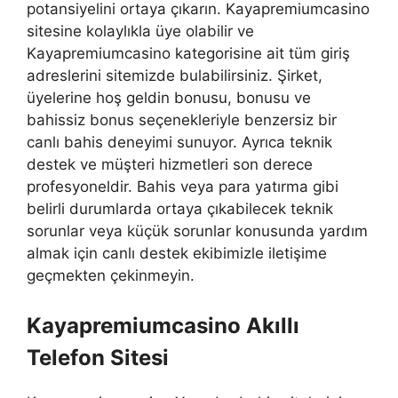
potansiyelini ortaya çıkarın. Kayapremiumcasino
sitesine kolaylıkla üye olabilir ve
Kayapremiumcasino kategorisine ait tüm giriş
adreslerini sitemizde bulabilirsiniz. Şirket,
üyelerine hoş geldin bonusu, bonusu ve
bahissiz bonus seçenekleriyle benzersiz bir
canlı bahis deneyimi sunuyor. Ayrıca teknik
destek ve müşteri hizmetleri son derece
profesyoneldir. Bahis veya para yatırma gibi
belirli durumlarda ortaya çıkabilecek teknik
sorunlar veya küçük sorunlar konusunda yardım
almak için canlı destek ekibimizle iletişime
geçmekten çekinmeyin.
Kayapremiumcasino Akıllı
Telefon Sitesi