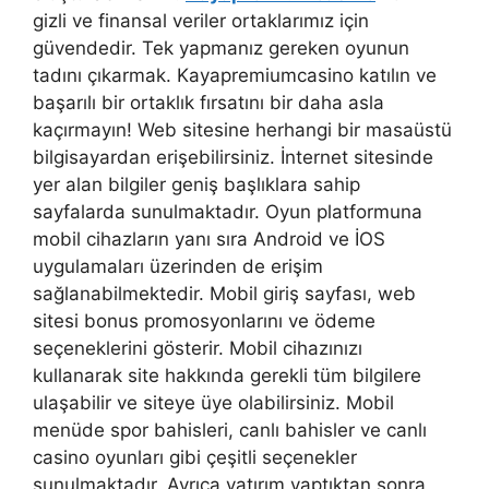
gizli ve finansal veriler ortaklarımız için
güvendedir. Tek yapmanız gereken oyunun
tadını çıkarmak. Kayapremiumcasino katılın ve
başarılı bir ortaklık fırsatını bir daha asla
kaçırmayın! Web sitesine herhangi bir masaüstü
bilgisayardan erişebilirsiniz. İnternet sitesinde
yer alan bilgiler geniş başlıklara sahip
sayfalarda sunulmaktadır. Oyun platformuna
mobil cihazların yanı sıra Android ve İOS
uygulamaları üzerinden de erişim
sağlanabilmektedir. Mobil giriş sayfası, web
sitesi bonus promosyonlarını ve ödeme
seçeneklerini gösterir. Mobil cihazınızı
kullanarak site hakkında gerekli tüm bilgilere
ulaşabilir ve siteye üye olabilirsiniz. Mobil
menüde spor bahisleri, canlı bahisler ve canlı
casino oyunları gibi çeşitli seçenekler
sunulmaktadır. Ayrıca yatırım yaptıktan sonra