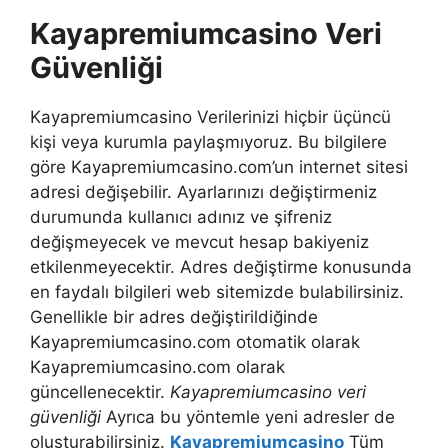
Kayapremiumcasino Veri
Güvenliği
Kayapremiumcasino Verilerinizi hiçbir üçüncü
kişi veya kurumla paylaşmıyoruz. Bu bilgilere
göre Kayapremiumcasino.com’un internet sitesi
adresi değişebilir. Ayarlarınızı değiştirmeniz
durumunda kullanıcı adınız ve şifreniz
değişmeyecek ve mevcut hesap bakiyeniz
etkilenmeyecektir. Adres değiştirme konusunda
en faydalı bilgileri web sitemizde bulabilirsiniz.
Genellikle bir adres değiştirildiğinde
Kayapremiumcasino.com otomatik olarak
Kayapremiumcasino.com olarak
güncellenecektir.
Kayapremiumcasino veri
güvenliği
Ayrıca bu yöntemle yeni adresler de
oluşturabilirsiniz.
Kayapremiumcasino
Tüm