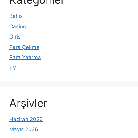
Bahis
Casino
Giriş
Para Çekme
Para Yatırma
TV
Arşivler
Haziran 2026
Mayıs 2026